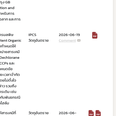
รุง GB
ation and
สำหรับการ
ฉลาก และการ
สารมลพิษ
IPCS
2026-06-19
tent Organic
วัตถุอันตราย
Comment
ยกำหนดให้
หน่ายสารเคมี
, Dechlorane
MCCPs และ
ำหนดข้อ
ะยะเวลาจำกัด
ยไม่ตั้งใจ
่าว รวมถึง
รเดิม เช่น
งกับพันธกรณี
โฮล์ม
สารเคมีที่
วัตถุอันตราย
2026-06-