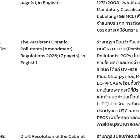
page(s), in English)
1272/2008) เพื่อปรับป
Mandatory Classific
Labelling (GB MCL) 
จำแนกประเภท การติด
บรรจุสารเคมีอันตราย
D
The Persistent Organic
ร่างกฎระเบียบว่าด้วย
OM
Pollutants (Amendment)
ตกค้างยาวนาน (Persis
Regulations 2026; (7 page(s), in
Pollutants: POPs) โด
English)
ห้ามใช้ ผลิต และวางจำ
5 ชนิด ได้แก่ UV-328
Plus, Chlorpyrifos, 
LC-PFCAs พร้อมทั้งก
ยกเว้นเฉพาะกรณีที่มีร
และกำหนดค่าปนเปื้อนโด
(UTC) สำหรับสารดังกล
ปรับปรุงค่า UTC ของสา
PFOS เพื่อให้สอดคล้อ
ภายใต้อนุสัญญาสตอก
NE
Draft Resolution of the Cabinet
ร่างกฎระเบียบกำหนดให้