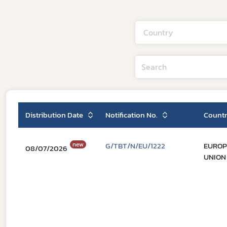
Country
Distribution Date
Notification No.
Count
new
G/TBT/N/EU/1222
EURO
08/07/2026
UNION