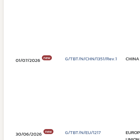
new
G/TBT/N/CHN/1351/Rev.1
CHINA
01/07/2026
new
G/TBT/N/EU/1217
EURO
30/06/2026
UNION