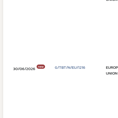
new
G/TBT/N/EU/1216
EURO
30/06/2026
UNION