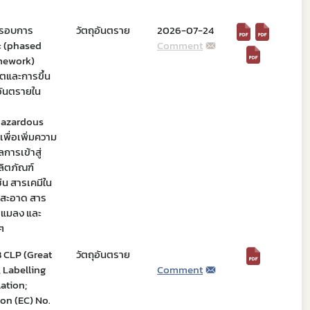
กรอบการ
วัตถุอันตราย
2026-07-24
ะ (phased
Comment
mework)
ตและการขึ้น
อันตรายใน
Hazardous
พื่อเพิ่มความ
การเข้าสู่
ิตภัณฑ์
ช่น สารเคมีใน
มสะอาด สาร
ัดแมลง และ
ๆ
B CLP (Great
วัตถุอันตราย
, Labelling
Comment
ation;
on (EC) No.