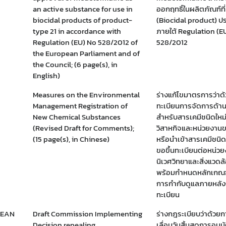
an active substance for use in
ออกฤทธิ์ในผลิตภัณฑ์ที
biocidal products of product-
(Biocidal product) ประ
type 21 in accordance with
ภายใต้ Regulation (E
Regulation (EU) No 528/2012 of
528/2012
the European Parliament and of
the Council; (6 page(s), in
English)
Measures on the Environmental
ร่างแก้ไขมาตรการว่าด้
Management Registration of
ทะเบียนการจัดการด้าน
New Chemical Substances
สำหรับสารเคมีชนิดใหม
(Revised Draft for Comments);
วิสาหกิจและหน่วยงานข
(15 page(s), in Chinese)
หรือนำเข้าสารเคมีชนิดใ
Subscribe
ขอขึ้นทะเบียนต่อหน่ว
นิเวศวิทยาและสิ่งแวดล
เลือกหัวข้อที่ท่านต้องการ Subscribe
พร้อมกำหนดหลักเกณฑ์
การกำกับดูแลภายหลังก
ทะเบียน
PEAN
Draft Commission Implementing
ร่างกฎระเบียบว่าด้วย
Decision repealing
เลื่อนวันสิ้นสุดการอนุม