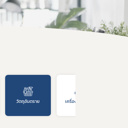
วัตถุอันตราย
เครื่องมือแพทย์
วัตถ